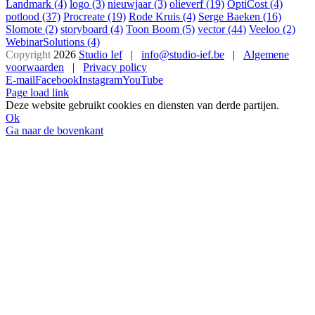
Landmark
(4)
logo
(3)
nieuwjaar
(3)
olieverf
(19)
OptiCost
(4)
potlood
(37)
Procreate
(19)
Rode Kruis
(4)
Serge Baeken
(16)
Slomote
(2)
storyboard
(4)
Toon Boom
(5)
vector
(44)
Veeloo
(2)
WebinarSolutions
(4)
Copyright
2026
Studio Ief
|
info@studio-ief.be
|
Algemene
voorwaarden
|
Privacy policy
E-mail
Facebook
Instagram
YouTube
Page load link
Deze website gebruikt cookies en diensten van derde partijen.
Ok
Ga naar de bovenkant