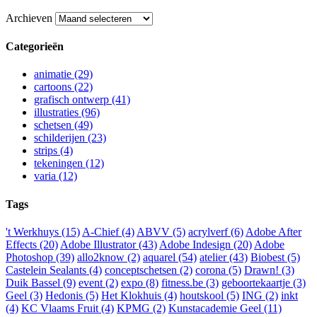
Archieven
Categorieën
animatie (29)
cartoons (22)
grafisch ontwerp (41)
illustraties (96)
schetsen (49)
schilderijen (23)
strips (4)
tekeningen (12)
varia (12)
Tags
't Werkhuys
(15)
A-Chief
(4)
ABVV
(5)
acrylverf
(6)
Adobe After
Effects
(20)
Adobe Illustrator
(43)
Adobe Indesign
(20)
Adobe
Photoshop
(39)
allo2know
(2)
aquarel
(54)
atelier
(43)
Biobest
(5)
Castelein Sealants
(4)
conceptschetsen
(2)
corona
(5)
Drawn!
(3)
Duik Bassel
(9)
event
(2)
expo
(8)
fitness.be
(3)
geboortekaartje
(3)
Geel
(3)
Hedonis
(5)
Het Klokhuis
(4)
houtskool
(5)
ING
(2)
inkt
(4)
KC Vlaams Fruit
(4)
KPMG
(2)
Kunstacademie Geel
(11)